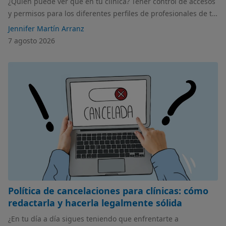
¿Quién puede ver qué en tu clínica? Tener control de accesos
y permisos para los diferentes perfiles de profesionales de tu
centro es imprescindible. En este artículo hablamos de cómo
Jennifer Martín Arranz
organizarlos y gestionarlos.
7 agosto 2026
Política de cancelaciones para clínicas: cómo
redactarla y hacerla legalmente sólida
¿En tu día a día sigues teniendo que enfrentarte a