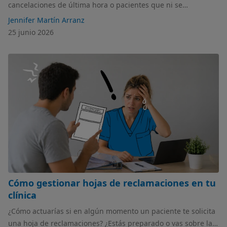
cancelaciones de última hora o pacientes que ni se
presentan? ¿Tienes redactada una política de cancelaciones?
Jennifer Martín Arranz
¡Ponte las pilas! En este artículo hablamos de lo necesario
25 junio 2026
que es y qué cosas tienes que incluir.
Cómo gestionar hojas de reclamaciones en tu
clínica
¿Cómo actuarías si en algún momento un paciente te solicita
una hoja de reclamaciones? ¿Estás preparado o vas sobre la