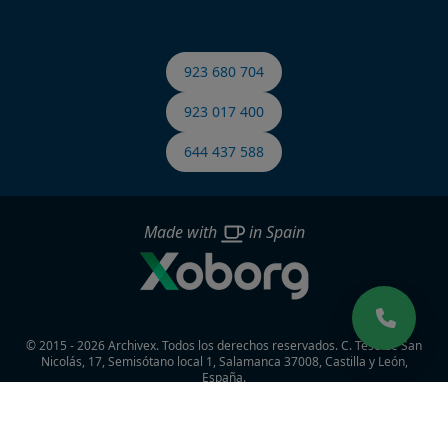
923 680 704
923 017 400
644 437 588
Made with
in Spain
© 2015 - 2026 Archivex. Todos los derechos reservados.
C. Teso de San
Nicolás, 17, Semisótano local 1, Salamanca 37008, Castilla y León,
España.