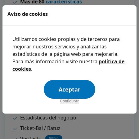
Más de 80
características
Hasta
5
usuarios
Aviso de cookies
Multiespecialidad
50 GB
de espacio para imágenes y archivos
Utilizamos cookies propias y de terceros para
Recordatorios por email, WhatsApp y SMS
mejorar nuestros servicios y analizar las
estadísticas de la página web para mejorarla.
Firma digital de RGPD y consentimientos
Para más información visite nuestra
política de
Historia clínica personalizada
cookies
.
Videoconsultas
Campañas de marketing
Aceptar
Citas online con prepago
Configurar
Tienda online incluida
Estadísticas del negocio
Ticket-Bai / Batuz
Verifactu
NUEVO