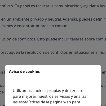
licto. Tu papel es facilitar la comunicación y ayudar a las
en un ambiente privado y neutral. Además, puedes definir 
luciones y encontrar puntos en común.
ución de conflictos. Esto puede incluir talleres sobre comu
s practiquen la resolución de conflictos en situaciones sim
Aviso de cookies
 los conflictos en tu clínica. Asegúrate de que todos los 
tos y el comportamiento esperado dentro de las normas de t
Utilizamos cookies propias y de terceros
 de gran ayuda.
para mejorar nuestros servicios y analizar
las estadísticas de la página web para
chos conflictos. Fomenta el respeto mutuo, la colaboració