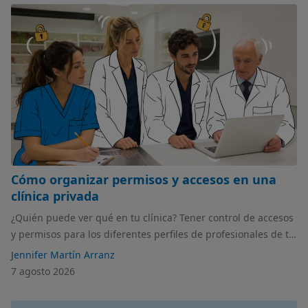
Cómo organizar permisos y accesos en una
clínica privada
¿Quién puede ver qué en tu clínica? Tener control de accesos
y permisos para los diferentes perfiles de profesionales de tu
centro es imprescindible. En este artículo hablamos de cómo
Jennifer Martín Arranz
organizarlos y gestionarlos.
7 agosto 2026