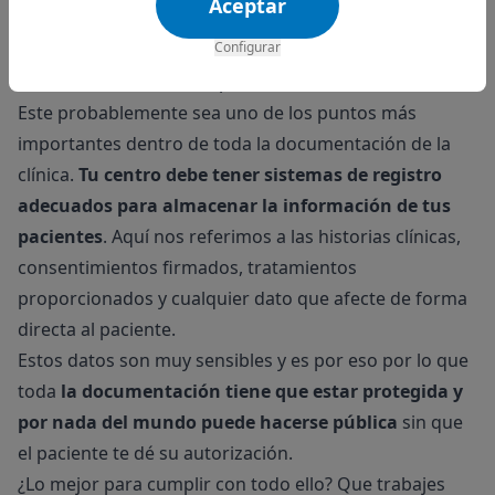
Aceptar
los procedimientos realizados, así como la fecha de
Configurar
vencimiento de los productos y suministros.
Gestión de datos de los pacientes.
Este probablemente sea uno de los puntos más
importantes dentro de toda la documentación de la
clínica.
Tu centro debe tener sistemas de registro
adecuados para almacenar la información de tus
pacientes
. Aquí nos referimos a las historias clínicas,
consentimientos firmados, tratamientos
proporcionados y cualquier dato que afecte de forma
directa al paciente.
Estos datos son muy sensibles y es por eso por lo que
toda
la documentación tiene que estar protegida y
por nada del mundo puede hacerse pública
sin que
el paciente te dé su autorización.
¿Lo mejor para cumplir con todo ello? Que trabajes