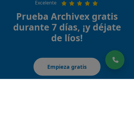
Excelente
Prueba Archivex gratis
durante 7 días, ¡y déjate
de líos!
Empieza gratis