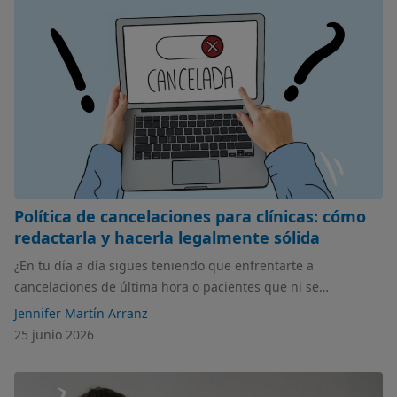
Política de cancelaciones para clínicas: cómo
redactarla y hacerla legalmente sólida
¿En tu día a día sigues teniendo que enfrentarte a
cancelaciones de última hora o pacientes que ni se
presentan? ¿Tienes redactada una política de cancelaciones?
Jennifer Martín Arranz
¡Ponte las pilas! En este artículo hablamos de lo necesario
25 junio 2026
que es y qué cosas tienes que incluir.