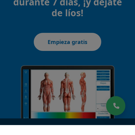
durante 7 días, ¡y déjate
de líos!
Empieza gratis
CARACTERÍSTICAS
SÍGUENOS