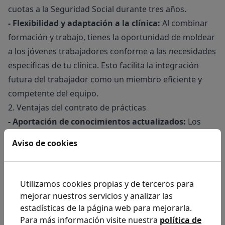
cuotas a la Seguridad Social durante tres años.
- Flexibilidad y adaptación a la clínica:
Al combinar
formación y trabajo, tienes la oportunidad de moldear
a los jóvenes trabajadores conforme a las necesidades
específicas de tu clínica. Esto facilita la integración
futura del trabajador como un miembro eficiente y
competente del equipo.
2. Ventajas del contrato de prácticas
- Aportación de conocimientos actualizados:
Los
empleados que ingresan mediante un contrato de
Aviso de cookies
prácticas suelen traer consigo conocimientos
recientes y actualizados, adquiridos en sus estudios.
Esto puede aportar una perspectiva fresca y nuevas
Utilizamos cookies propias y de terceros para
metodologías a tu clínica.
mejorar nuestros servicios y analizar las
- Reducción de costes laborales:
Aunque el salario de
estadísticas de la página web para mejorarla.
los trabajadores en prácticas es menor que el de un
Para más información visite nuestra
política de