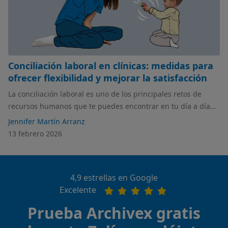
Conciliación laboral en clínicas: medidas para
ofrecer flexibilidad y mejorar la satisfacción
La conciliación laboral es uno de los principales retos de
recursos humanos que te puedes encontrar en tu día a día
como gerente. ¿Quieres implementar diferentes acciones,
Jennifer Martín Arranz
pero no sabes por dónde empezar? En este artículo hablamos
13 febrero 2026
de cuáles son las medidas más valoradas y cómo puedes
ponerlas en práctica.
4,9 estrellas en Google
Excelente
Prueba Archivex gratis