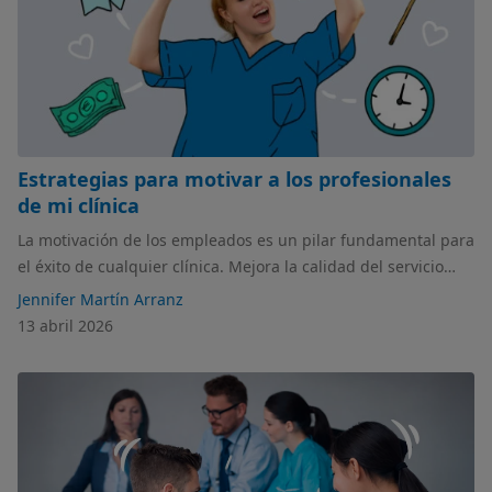
Estrategias para motivar a los profesionales
de mi clínica
La motivación de los empleados es un pilar fundamental para
el éxito de cualquier clínica. Mejora la calidad del servicio
que se ofrece a los pacientes, contribuye a un ambiente
Jennifer Martín Arranz
positivo, aumenta la productividad y reduce la rotación de
13 abril 2026
personal.