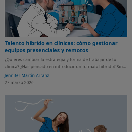
Talento híbrido en clínicas: cómo gestionar
equipos presenciales y remotos
¿Quieres cambiar la estrategia y forma de trabajar de tu
clínica? ¿Has pensado en introducir un formato híbrido? Sin
duda es un reto que los profesionales de tu clínica valorarán
Jennifer Martín Arranz
muy positivamente, pero que hay que implementar con
27 marzo 2026
mucho criterio. En este artículo hablamos de las ventajas,
retos y aspectos legales que debes tener en cuenta.