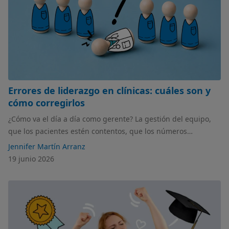
Errores de liderazgo en clínicas: cuáles son y
cómo corregirlos
¿Cómo va el día a día como gerente? La gestión del equipo,
que los pacientes estén contentos, que los números
cuadren… ¡Nunca todo es perfecto! Pero seguro que hay
Jennifer Martín Arranz
cosillas que puedes cambiar para mejorar. En este artículo
19 junio 2026
hablamos de los errores de liderazgo en clínicas más típicos
y cómo ponerles solución.