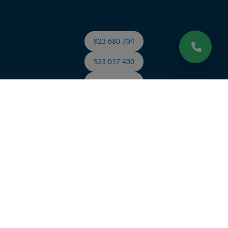
923 680 704
923 017 400
644 437 588
Made with
in Spain
© 2015 - 2026 Archivex. Todos los derechos reservados.
C. Teso de San
Nicolás, 17, Semisótano local 1, Salamanca 37008, Castilla y León,
España.