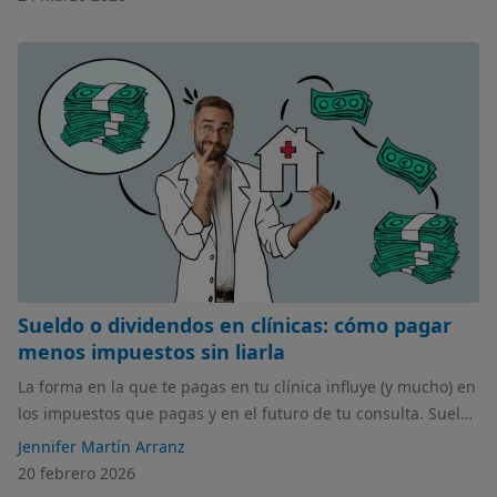
Sueldo o dividendos en clínicas: cómo pagar
menos impuestos sin liarla
La forma en la que te pagas en tu clínica influye (y mucho) en
los impuestos que pagas y en el futuro de tu consulta. Sueldo
o dividendos no son lo mismo, y en este artículo te
Jennifer Martín Arranz
explicamos cómo elegir bien según el tamaño y los beneficios
20 febrero 2026
de tu clínica.