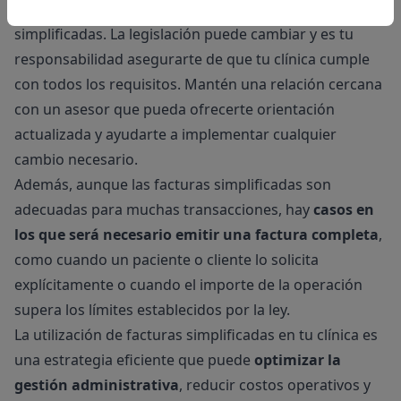
fiscales y legales que rigen la emisión de facturas
simplificadas. La legislación puede cambiar y es tu
responsabilidad asegurarte de que tu clínica cumple
con todos los requisitos. Mantén una relación cercana
con un asesor que pueda ofrecerte orientación
actualizada y ayudarte a implementar cualquier
cambio necesario.
Además, aunque las facturas simplificadas son
adecuadas para muchas transacciones, hay
casos en
los que será necesario emitir una factura completa
,
como cuando un paciente o cliente lo solicita
explícitamente o cuando el importe de la operación
supera los límites establecidos por la ley.
La utilización de facturas simplificadas en tu clínica es
una estrategia eficiente que puede
optimizar la
gestión administrativa
, reducir costos operativos y