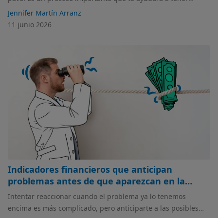
mayor visibilidad, control y poder anticiparte a imprevistos.
Jennifer Martín Arranz
En este artículo analizamos paso a paso lo que debes hacer y
11 junio 2026
qué debe incluir tu presupuesto
Indicadores financieros que anticipan
problemas antes de que aparezcan en la
cuenta bancaria
Intentar reaccionar cuando el problema ya lo tenemos
encima es más complicado, pero anticiparte a las posibles