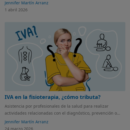
alertas de tu cuenta bancaria, ¡es posible! En este artículo
Jennifer Martín Arranz
hablamos de cuáles son los indicadores financieros que
1 abril 2026
debes tener en el punto de mira para anticipar problemas
económicos.
IVA en la fisioterapia, ¿cómo tributa?
Asistencia por profesionales de la salud para realizar
actividades relacionadas con el diagnóstico, prevención o
tratamiento. Aquí reside la clave para entender, si como
Jennifer Martín Arranz
fisioterapeuta, debes tributar este impuesto.
24 marzo 2026