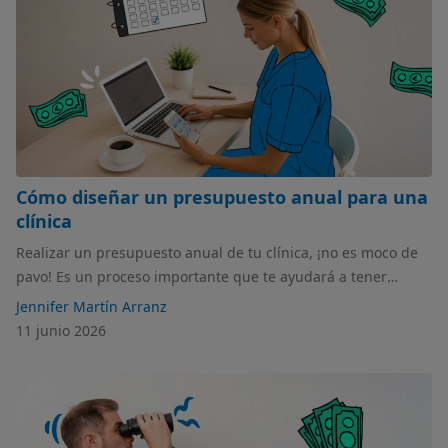
Cómo diseñar un presupuesto anual para una
clínica
Realizar un presupuesto anual de tu clínica, ¡no es moco de
pavo! Es un proceso importante que te ayudará a tener
mayor visibilidad, control y poder anticiparte a imprevistos.
Jennifer Martín Arranz
En este artículo analizamos paso a paso lo que debes hacer y
11 junio 2026
qué debe incluir tu presupuesto