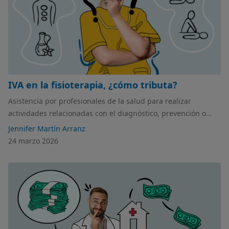
IVA en la fisioterapia, ¿cómo tributa?
Asistencia por profesionales de la salud para realizar
actividades relacionadas con el diagnóstico, prevención o
tratamiento. Aquí reside la clave para entender, si como
Jennifer Martín Arranz
fisioterapeuta, debes tributar este impuesto.
24 marzo 2026