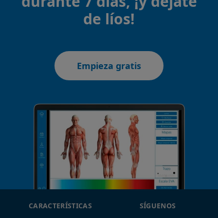
durante 7 días, ¡y déjate
de líos!
Empieza gratis
CARACTERÍSTICAS
SÍGUENOS