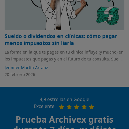
Sueldo o dividendos en clínicas: cómo pagar
menos impuestos sin liarla
La forma en la que te pagas en tu clínica influye (y mucho) en
los impuestos que pagas y en el futuro de tu consulta. Sueldo
o dividendos no son lo mismo, y en este artículo te
Jennifer Martín Arranz
explicamos cómo elegir bien según el tamaño y los beneficios
20 febrero 2026
de tu clínica.
4,9 estrellas en Google
Excelente
Prueba Archivex gratis