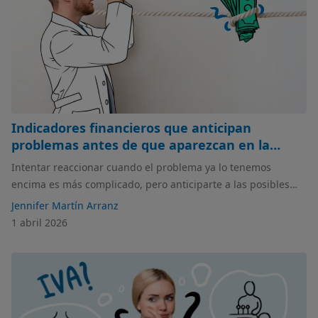
Indicadores financieros que anticipan
problemas antes de que aparezcan en la
cuenta bancaria
Intentar reaccionar cuando el problema ya lo tenemos
encima es más complicado, pero anticiparte a las posibles
alertas de tu cuenta bancaria, ¡es posible! En este artículo
Jennifer Martín Arranz
hablamos de cuáles son los indicadores financieros que
1 abril 2026
debes tener en el punto de mira para anticipar problemas
económicos.