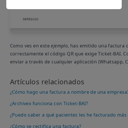
Como ves en este
ejemplo
, has emitido una factura 
correctamente el código QR que exige Ticket-BAI. Co
enviar a través de cualquier aplicación (Whatsapp, Co
Artículos relacionados
¿Cómo hago una factura a nombre de una empresa
¿Archivex funciona con Ticket-BAI?
¿Puedo saber a qué pacientes les he facturado más
¿Cómo se rectifica una factura?