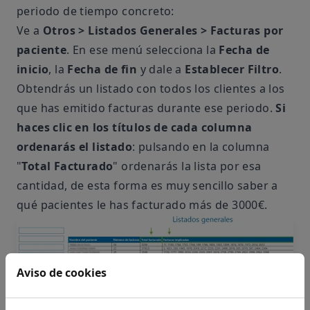
periodo de tiempo concreto:
Ve a
Otros > Listados Generales > Facturas por
paciente
. En ese menú selecciona la
Fecha de
inicio
, la
Fecha de fin
y dale a
Establecer Filtro
.
Obtendrás un listado con todos los clientes a los
que has emitido facturas durante ese periodo.
Si
haces clic en los títulos de cada columna
ordenarás el listado
: pulsando en la columna
"
Total Facturado
" ordenarás la lista por esa
cantidad, de esta forma es muy sencillo saber a
qué pacientes le has facturado más de 3000€.
Aviso de cookies