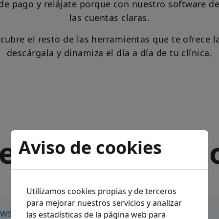
 de pago y relájate porque con nuestro software d
las cuentas claras.
cubre el resto de las herramientas que te ofrece l
descárgala y dinamiza el día a día de tu clínica.
erísticas relac
Aviso de cookies
Utilizamos cookies propias y de terceros
para mejorar nuestros servicios y analizar
ows
MacOS
las estadísticas de la página web para