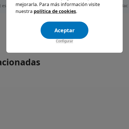
mejorarla. Para más información visite
t es nuestra base
Archivex compatible con Mac
nuestra
política de cookies
.
Aceptar
Configurar
acionadas