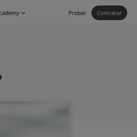
cademy
Probar
Contratar
o