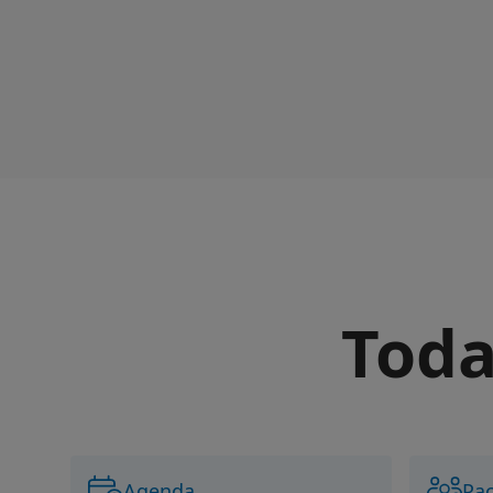
Toda
Agenda
Pac