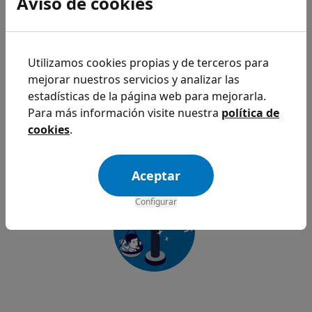
Aviso de cookies
Utilizamos cookies propias y de terceros para
Balance por profesional
mejorar nuestros servicios y analizar las
Decantarte por unos profesionales, centrarte en una
estadísticas de la página web para mejorarla.
especialidad o comprar cierta maquinaria conlleva
Para más información visite nuestra
política de
tomar decisiones, ¿ha merecido la pena tu inversión?
cookies
.
Conoce la respuesta analizando todas las cifras de tu
centro sanitario con Archivex.
Aceptar
Configurar