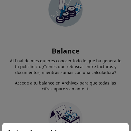
Balance
Al final de mes quieres conocer todo lo que ha generado
tu policlínica. ¿Tienes que rebuscar entre facturas y
documentos, mientras sumas con una calculadora?
Accede a tu balance en Archivex para que todas las
cifras aparezcan ante ti.