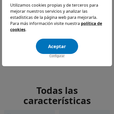
tras finalizar su jornada laboral?
Utilizamos cookies propias y de terceros para
mejorar nuestros servicios y analizar las
Revisa las conexiones y verifica los horarios de acceso al
estadísticas de la página web para mejorarla.
programa, así te aseguras de que tu información está
Para más información visite nuestra
política de
segura.
cookies
.
Aceptar
Configurar
Todas las
características