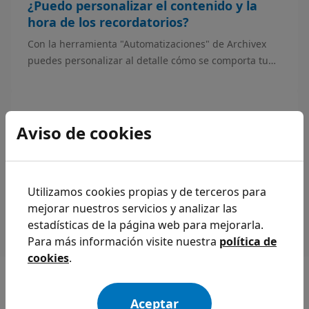
¿Puedo personalizar el contenido y la
hora de los recordatorios?
Con la herramienta "Automatizaciones" de Archivex
puedes personalizar al detalle cómo se comporta tu
programa a la hora de enviar mensajes automáticos.
¿Puedo enviar diferentes mensajes
Aviso de cookies
automáticos dependiendo del
profesional?
Sí, con la herramienta "Automatizaciones" de Archivex
puedes configurar distintos tipos de mensajes
Utilizamos cookies propias y de terceros para
dependiendo del profesional que atienda la cita.
mejorar nuestros servicios y analizar las
estadísticas de la página web para mejorarla.
Para más información visite nuestra
política de
cookies
.
Todas las
Aceptar