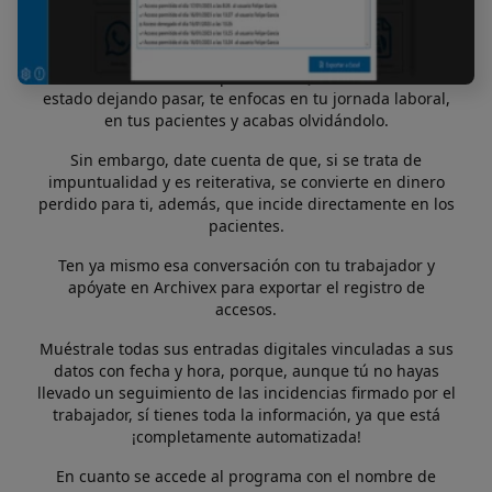
Si desde hace un tiempo te preguntas, ¿dónde está tu
profesional?, ¿a qué hora llegará? o ¿no tenía que estar a
las 09:00 h? … Tienes un problema. Quizás incluso lo has
estado dejando pasar, te enfocas en tu jornada laboral,
en tus pacientes y acabas olvidándolo.
Sin embargo, date cuenta de que, si se trata de
impuntualidad y es reiterativa, se convierte en dinero
perdido para ti, además, que incide directamente en los
pacientes.
Ten ya mismo esa conversación con tu trabajador y
apóyate en Archivex para exportar el registro de
accesos.
Muéstrale todas sus entradas digitales vinculadas a sus
datos con fecha y hora, porque, aunque tú no hayas
llevado un seguimiento de las incidencias firmado por el
trabajador, sí tienes toda la información, ya que está
¡completamente automatizada!
En cuanto se accede al programa con el nombre de