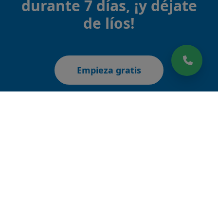
durante 7 días, ¡y déjate
de líos!
Empieza gratis
CARACTERÍSTICAS
SÍGUENOS