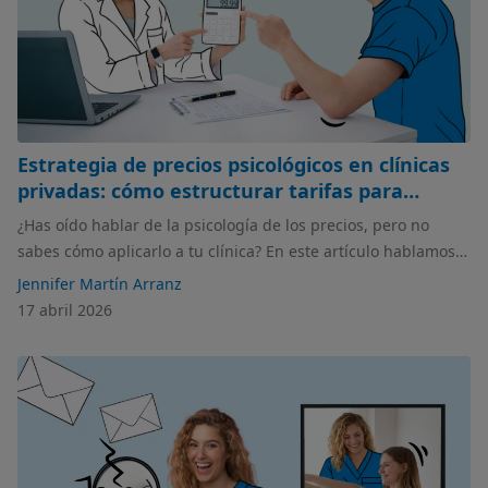
Estrategia de precios psicológicos en clínicas
privadas: cómo estructurar tarifas para
vender más sin bajar precios
¿Has oído hablar de la psicología de los precios, pero no
sabes cómo aplicarlo a tu clínica? En este artículo hablamos
de ella, pero también de cómo establecer si es para ti o es
Jennifer Martín Arranz
algo que no va con tu clínica.
17 abril 2026