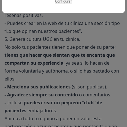
Configurar
cómo incentivar a los pacientes para que dejen
reseñas positivas.
-
Puedes crear en la web de tu clínica una sección tipo
“Lo que opinan nuestros pacientes”.
5. Genera cultura UGC en tu clínica.
No solo tus pacientes tienen que poner de su parte;
tienes que hacer que sientan que te encanta que
compartan su experiencia
, ya sea si lo hacen de
forma voluntaria y autónoma, o si lo has pactado con
ellos.
-
Menciona sus publicaciones
(si son públicas).
-
Agradece siempre su contenido
o comentarios.
-
Incluso
puedes crear un pequeño “club” de
pacientes
embajadores.
Anima a todo tu equipo a poner en valor esta
participación de tus pacientes y que sientan la unión