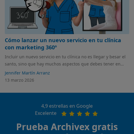
Cómo lanzar un nuevo servicio en tu clínica
con marketing 360º
Incluir un nuevo servicio en tu clínica no es llegar y besar el
santo, sino que hay muchos aspectos que debes tener en
cuenta a la hora de darle forma al lanzamiento. En este
Jennifer Martín Arranz
artículo tienes las claves para desarrollar una estrategia de
13 marzo 2026
marketing 360 en tu clínica.
4,9 estrellas en Google
Excelente
Prueba Archivex gratis