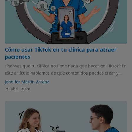
Cómo usar TikTok en tu clínica para atraer
pacientes
¿Piensas que tu clínica no tiene nada que hacer en TikTok? En
este artículo hablamos de qué contenidos puedes crear y
cómo puede ayudarte a posicionar tu centro y atraer
Jennifer Martín Arranz
potenciales pacientes.
29 abril 2026