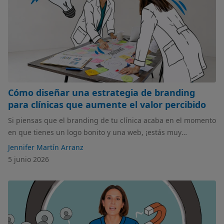
Cómo diseñar una estrategia de branding
para clínicas que aumente el valor percibido
Si piensas que el branding de tu clínica acaba en el momento
en que tienes un logo bonito y una web, ¡estás muy
equivocado! En este artículo hablamos de todo lo que influye
Jennifer Martín Arranz
y que sí o sí debe tener tu estrategia.
5 junio 2026