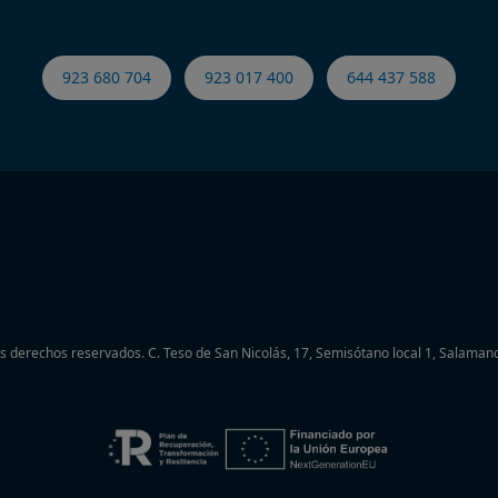
923 680 704
923 017 400
644 437 588
os derechos reservados.
C. Teso de San Nicolás, 17, Semisótano local 1, Salamanc