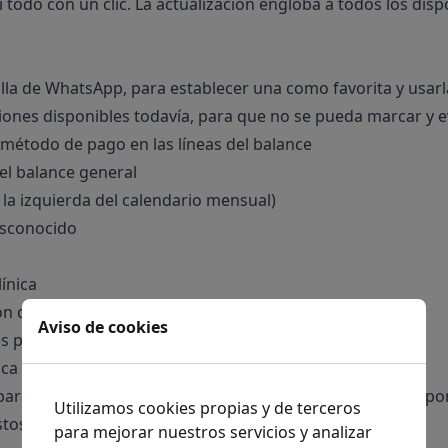
 todo con un clic. La actualización engloba a todos los dis
lla de WhatsApp, para establecer una como favorita y usar
ones disponibles todavía, para que no se pueda marcar y ev
l método de pago en las líneas del balance
el balance general
la izquierda del calendario mensual)
desconocido
línica
 de plantilla desde el calendario
Aviso de cookies
es posible
ica desde la cita al igual que en el ordenador
e para que no se pueda marcar aunque tenga sesiones dispo
Utilizamos cookies propias y de terceros
stos
para mejorar nuestros servicios y analizar