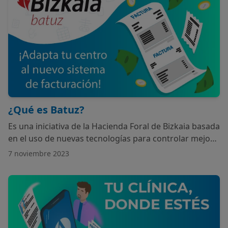
¿Qué es Batuz?
Es una iniciativa de la Hacienda Foral de Bizkaia basada
en el uso de nuevas tecnologías para controlar mejor
los ingresos de los negocios, combatir la economía
7 noviembre 2023
sumergida y evitar el fraude fiscal.