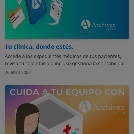
Tu clínica, donde estés.
Accede a los expedientes médicos de tus pacientes,
revisa tu calendario o incluso gestiona la contabilidad
de tu clínica sin importar tu ubicación o el momento
20 abril 2023
del día.