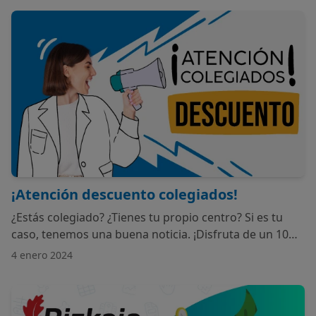
¡Atención descuento colegiados!
¿Estás colegiado? ¿Tienes tu propio centro? Si es tu
caso, tenemos una buena noticia. ¡Disfruta de un 10%
de descuento durante medio año con nosotros!
4 enero 2024