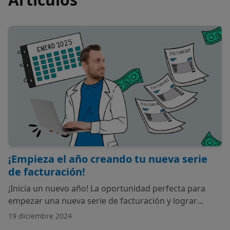
¡Empieza el año creando tu nueva serie
de facturación!
¡Inicia un nuevo año! La oportunidad perfecta para
empezar una nueva serie de facturación y lograr
administrar la contabilidad de tu centro sin
19 diciembre 2024
dificultades ¿No crees?