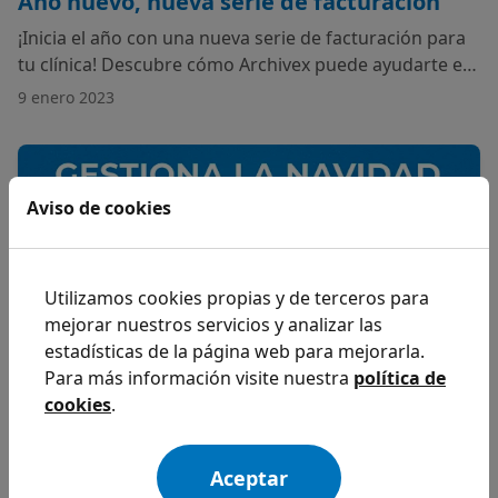
Año nuevo, nueva serie de facturación
¡Inicia el año con una nueva serie de facturación para
tu clínica! Descubre cómo Archivex puede ayudarte en
nuestro último blog.
9 enero 2023
Aviso de cookies
Utilizamos cookies propias y de terceros para
mejorar nuestros servicios y analizar las
estadísticas de la página web para mejorarla.
Para más información visite nuestra
política de
cookies
.
Gestiona la navidad y tu clínica con
Archivex
Aceptar
¿Quieres disfrutar de la temporada navideña sin