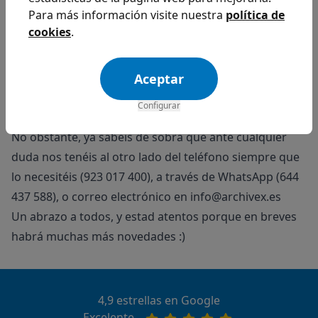
Para más información visite nuestra
política de
cookies
.
Aceptar
Configurar
Sin más dilación nos despedimos hasta nuevo aviso.
No obstante, ya sabéis de sobra que ante cualquier
duda nos tenéis al otro lado del teléfono siempre que
lo necesitéis (923 017 400), a través de WhatsApp (644
437 588), o correo electrónico en
info@archivex.es
Un abrazo a todos, y estad atentos porque en breves
habrá muchas más novedades :)
4,9 estrellas en Google
Excelente