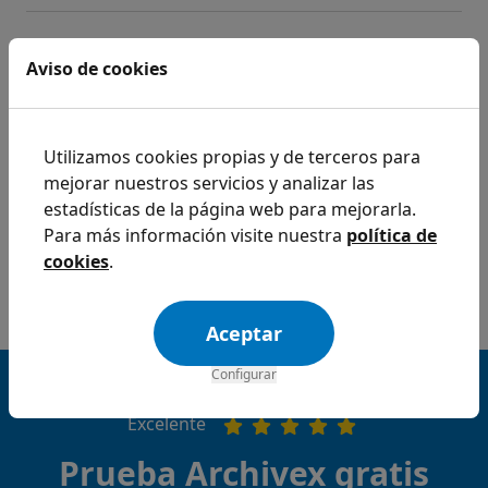
¿Cómo gestiono más de un centro?
Aviso de cookies
Contratación > Faqs de contratación
Archivex te permite gestionar varias centros al
mismo tiempo y comparar los datos que genera
Utilizamos cookies propias y de terceros para
cada uno.
mejorar nuestros servicios y analizar las
estadísticas de la página web para mejorarla.
Para más información visite nuestra
política de
cookies
.
Aceptar
Configurar
4,9 estrellas en Google
Excelente
Prueba Archivex gratis