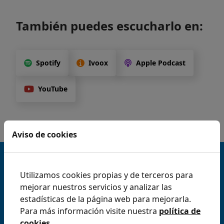
También puedes escucharlo en:
Spotify
Ivoox
Apple Podcast
YouTube
Aviso de cookies
4,9 estrellas en Google
Utilizamos cookies propias y de terceros para
Excelente
mejorar nuestros servicios y analizar las
Prueba Archivex gratis
estadísticas de la página web para mejorarla.
Para más información visite nuestra
política de
durante 7 días, ¡y déjate
cookies
.