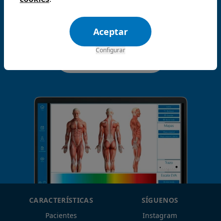
de líos!
Aceptar
Configurar
Empieza gratis
CARACTERÍSTICAS
SÍGUENOS
Pacientes
Instagram