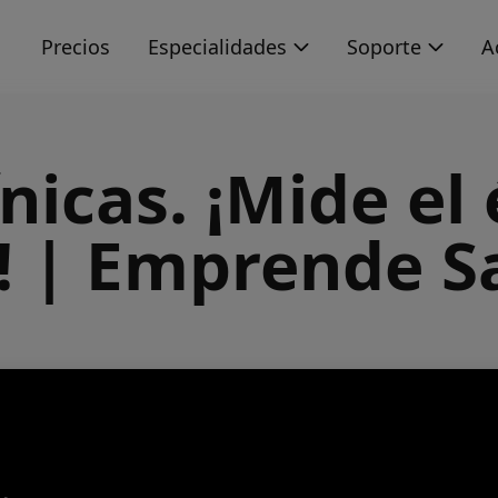
s
Precios
Especialidades
Soporte
A
ínicas. ¡Mide el 
a! | Emprende S