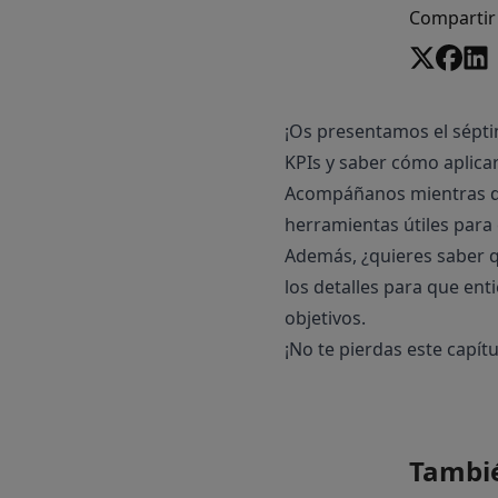
Compartir
¡Os presentamos el sépt
KPIs y saber cómo aplicarl
Acompáñanos mientras des
herramientas útiles para
Además, ¿quieres saber 
los detalles para que ent
objetivos.
¡No te pierdas este capít
Tambié