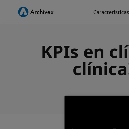
Característica
KPIs en cl
clínic