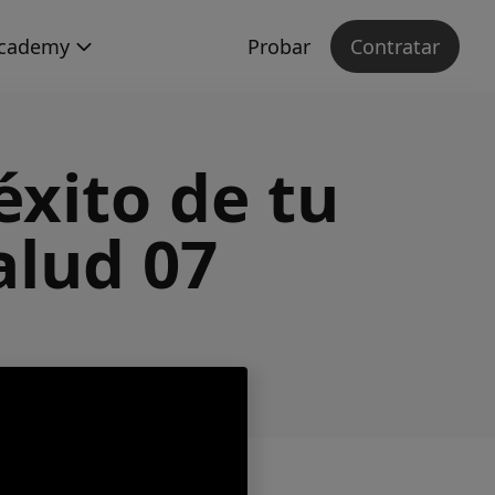
cademy
Probar
Contratar
éxito de tu
alud 07