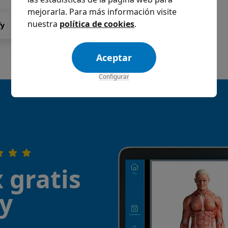
mejorarla. Para más información visite
nuestra
política de cookies
.
fy
Ivoox
Apple Podcast
YouTube
Aceptar
Configurar
 gratis
¡y