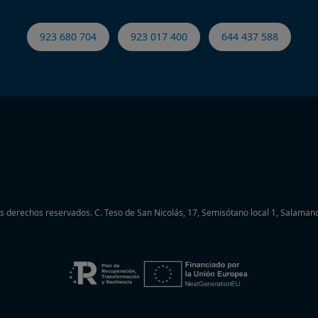
923 680 704
923 017 400
644 437 588
os derechos reservados.
C. Teso de San Nicolás, 17, Semisótano local 1, Salamanc