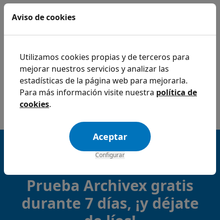
También puedes escucharlo en:
Aviso de cookies
Spotify
Ivoox
Apple Podcast
Utilizamos cookies propias y de terceros para
mejorar nuestros servicios y analizar las
YouTube
estadísticas de la página web para mejorarla.
Para más información visite nuestra
política de
cookies
.
Aceptar
4,9 estrellas en Google
Configurar
Excelente
Prueba Archivex gratis
durante 7 días, ¡y déjate