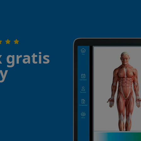
 gratis
¡y