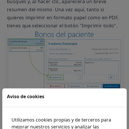
busques y, al hacer clic, aparecerá un breve
resumen del mismo. Una vez aquí, tanto si
quieres imprimir en formato papel como en PDF,
tienes que seleccionar el botón "Imprimir todo".
Aviso de cookies
Si necesitas el resultado en papel, elige la
impresora que suelas utilizar e imprime de forma
Utilizamos cookies propias y de terceros para
habitual. (En la parte superior izquierda de la
mejorar nuestros servicios y analizar las