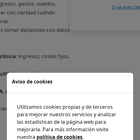
ngresos, gastos, sueldos,
Si ya eres cl
er con claridad cuándo
nar.
 es tomar decisiones con datos
clínica
: ingresos, costes fijos,
ilibrio
y empieza a generar
Aviso de cookies
DA
, para entender la
Utilizamos cookies propias y de terceros
ero de tu clínica.
para mejorar nuestros servicios y analizar
las estadísticas de la página web para
mejorarla. Para más información visite
nuestra
política de cookies
.