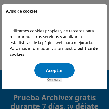
Aviso de cookies
He leído y acepto las
condiciones de uso
y
política de
privacidad
.
Utilizamos cookies propias y de terceros para
Iniciar descarga
mejorar nuestros servicios y analizar las
estadísticas de la página web para mejorarla.
Para más información visite nuestra
política de
Si ya eres cliente, inicia la descarga pulsando aquí
cookies
.
Aceptar
Configurar
4,9 estrellas en Google
Excelente
Prueba Archivex gratis
durante 7 días, ¡y déjate