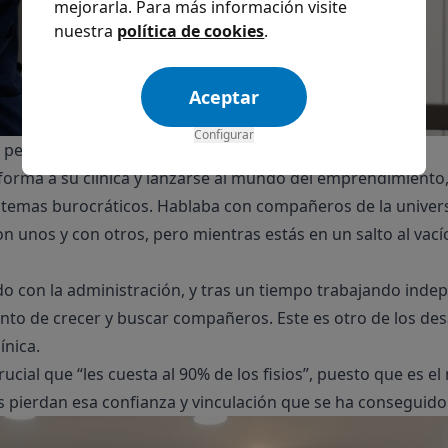
mejorarla. Para más información visite
nuestra
política de cookies
.
Aceptar
Configurar
pero no para dirigir un negocio”
orma a su clínica y lanzarse al mundo del emprendimiento,
temas burocráticos. Hablaba con compañeros de la univers
on unos y con otros, pero mientras estás en un salto al vac
o con la administración, y tras un tiempo trabajando inde
nto de crecer y buscar compañeros. Este es otro de los des
ínica.
cial que “les cuesta al 90% de los fisios”, puesto que es e
s pierdan esa confianza y vinculación que se ha conseguido 